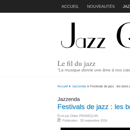
ACCUEIL
NOUVEAUTÉS
JA
Le fil du jazz
"La musique donne une âme à nos cœurs
Accueil
Jazzenda
Festivals de jazz : les bons
Jazzenda
Festivals de jazz : les 
Écrit par
Didier PENNEQUIN
Publication : 28 septembre 2016