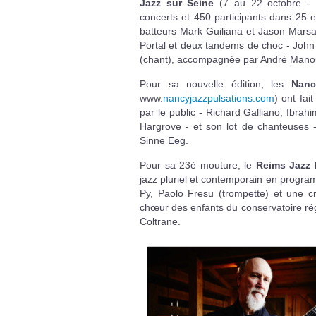
Jazz sur Seine
(7 au 22 octobre -
concerts et 450 participants dans 25 e
batteurs Mark Guiliana et Jason Marsal
Portal et deux tandems de choc - John
(chant), accompagnée par André Manou
Pour sa nouvelle édition, les
Nanc
www.
nancyjazzpulsations.com
) ont fai
par le public - Richard Galliano, Ibrah
Hargrove - et son lot de chanteuses 
Sinne Eeg.
Pour sa 23è mouture, le
Reims Jazz 
jazz pluriel et contemporain en progra
Py, Paolo Fresu (trompette) et une cr
chœur des enfants du conservatoire ré
Coltrane.