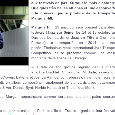
aux festivals de jazz. Surtout le mois d'octobre
Quelques très belles affiches et une découvert
: le nouveau jeune prodige de la trompette
Marquis Hill.
Marquis Hill
, 29 ans, qui sera présent dans deu
festivals (
Jazz sur Seine,
les 14 et 15 octobre a
Duc des Lombards, et
Jazz en Tête
à Clermont
Ferrand) a remporté en 2014 la trè
prisée "Thelonious Monk International Jazz Trumpe
Competition" et se présente comme une étoil
montante de la scène de Chicago.
A la tête de son groupe régulier depuis quatr
ans,The Blacktet (Christopher McBride, saxe-alto 
raven, batterie et Joshua Ramos, contrebasse), il vient d'enregistre
al), un album composé principalement de standards avec notammen
e Silver, Donald Byrd, Herbie Hancock et Thelonious Monk.
ee Morgan apparaissent comme certaines des principales source
 de jazz et salles de Paris et d'Ile-de-France organisent leur festival