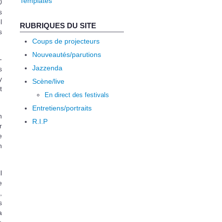
Templates
0
s
l
RUBRIQUES DU SITE
s
Coups de projecteurs
Nouveautés/parutions
-
Jazzenda
s
y
Scène/live
t
En direct des festivals
Entretiens/portraits
n
R.I.P
r
e
n
l
e
,
s
a