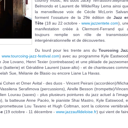
country music, les duos Jacky Terrasson/Stéphan
Belmondo et Laurent de Wilde/Ray Lema ainsi qu
la merveilleuse voix de Cécile McLorin Salvan
forment l'ossature de la 29è édition de
Jazz e
Tête
(18 au 22 octobre -
www.jazzentete.com
), un
manifestation créée à Clermont-Ferrand qui 
toujours remplie son rôle de transmissio
intergénérationnelle et de découvertes.
Du lourd pour les trente ans du
Tourcoing Jaz
-
www.tourcoing-jazz-festival.com
) avec au programme Kyle Eastwood
te Joe Lovano, Henri Texier (contrebasse) et une pléiade de jazzwome
eo (batterie) et Géraldine Laurent (saxe-alto) - et de chanteuses comm
Selah Sue, Mélanie de Blasio ou encore Liane La Havas.
ai Cohen et Omer Avital - des duos - Vincent Peirani (accordéon)/Micha
assilena Serafimova (percussions), Airelle Besson (trompette)/Vincen
ulien Lourau (saxes) - plus plusieurs pointures du jazz actuel à l'imag
), la batteuse Anne Pacéo, le pianiste Shai Mastro, Kyle Eatswood, e
 prometteuse Lou Tavano et Hugh Coltman, sont la colonne vertébral
se
(19 octobre - 11 décembre -
www.jazzaufildeloise.fr
) qui vient de fair