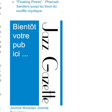
"Floating Points" : Pharoah
.
Sanders jusqu'au bout du
e
souffle mystique
,
x
u
-
s
t
e
e
;
r
t
s
,
Joomla Modules
Joomla