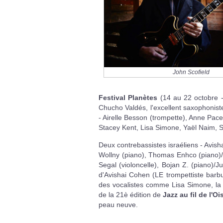
John Scofield
Festival Planètes
(14 au 22 octobre 
Chucho Valdés, l'excellent saxophonis
- Airelle Besson (trompette), Anne Pac
Stacey Kent, Lisa Simone, Yaël Naim, 
Deux contrebassistes israéliens - Avish
Wollny (piano), Thomas Enhco (piano)/V
Segal (violoncelle), Bojan Z. (piano)/J
d'Avishai Cohen (LE trompettiste barbu
des vocalistes comme Lisa Simone, la
de la 21è édition de
Jazz au fil de l'Oi
peau neuve.