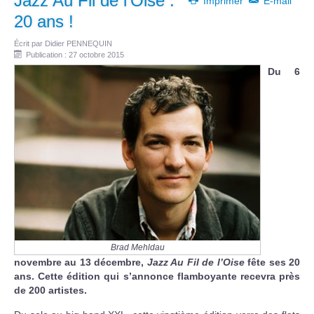
Jazz Au Fil de l'Oise :
Imprimer
E-mail
20 ans !
Écrit par
Didier PENNEQUIN
Publication : 27 octobre 2015
Du 6
Brad Mehldau
novembre au 13 décembre,
Jazz Au Fil de l’Oise
fête ses 20
ans. Cette édition qui s’annonce flamboyante recevra près
de 200 artistes.