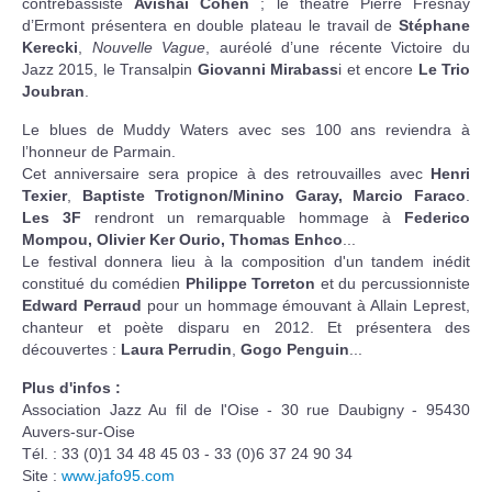
contrebassiste
Avishai Cohen
; le théâtre Pierre Fresnay
d’Ermont présentera en double plateau le travail de
Stéphane
Kerecki
,
Nouvelle Vague
, auréolé d’une récente Victoire du
Jazz 2015, le Transalpin
Giovanni Mirabass
i et encore
Le Trio
Joubran
.
Le blues de Muddy Waters avec ses 100 ans reviendra à
l’honneur de Parmain.
Cet anniversaire sera propice à des retrouvailles avec
Henri
Texier
,
Baptiste Trotignon/Minino Garay, Marcio Faraco
.
Les 3F
rendront un remarquable hommage à
Federico
Mompou, Olivier Ker Ourio, Thomas Enhco
...
Le festival donnera lieu à la composition d'un tandem inédit
constitué du comédien
Philippe Torreton
et du percussionniste
Edward Perraud
pour un hommage émouvant à Allain Leprest,
chanteur et poète disparu en 2012. Et présentera des
découvertes :
Laura Perrudin
,
Gogo Penguin
...
Plus d'infos :
Association Jazz Au fil de l'Oise - 30 rue Daubigny - 95430
Auvers-sur-Oise
Tél. : 33 (0)1 34 48 45 03 - 33 (0)6 37 24 90 34
Site :
www.jafo95.com