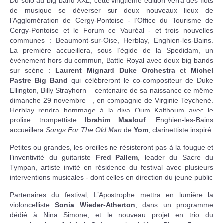
Du solo au big band XXL, cette vingtième édition verra des flots
de musique se déverser sur deux nouveaux lieux de
l’Agglomération de Cergy-Pontoise - l’Office du Tourisme de
Cergy-Pontoise et le Forum de Vauréal - et trois nouvelles
communes : Beaumont-sur-Oise, Herblay, Enghien-les-Bains.
La première accueillera, sous l’égide de la Spedidam, un
événement hors du commun, Battle Royal avec deux big bands
sur scène :
Laurent Mignard Duke Orchestra
et
Michel
Pastre Big Band
qui célébreront le co-compositeur de Duke
Ellington, Billy Strayhorn – centenaire de sa naissance ce même
dimanche 29 novembre –, en compagnie de Virginie Teychené.
Herblay rendra hommage à la diva Oum Kalthoum avec le
prolixe trompettiste
Ibrahim Maalouf
. Enghien-les-Bains
accueillera
Songs For The Old Man
de
Yom
, clarinettiste inspiré.
Petites ou grandes, les oreilles ne résisteront pas à la fougue et
l’inventivité du guitariste
Fred Pallem
, leader du Sacre du
Tympan, artiste invité en résidence du festival avec plusieurs
interventions musicales - dont celles en direction du jeune public
Partenaires du festival, L’Apostrophe mettra en lumière la
violoncelliste
Sonia Wieder-Atherton
, dans un programme
dédié à Nina Simone, et le nouveau projet en trio du