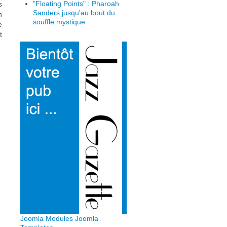
"Floating Points" : Pharoah
s
Sanders jusqu'au bout du
n
souffle mystique
e
t
Joomla Modules
Joomla