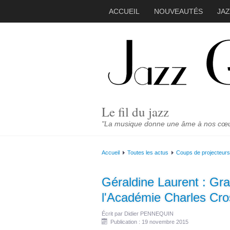
ACCUEIL
NOUVEAUTÉS
JA
Le fil du jazz
"La musique donne une âme à nos cœurs
Accueil
Toutes les actus
Coups de projecteurs
Géraldine Laurent : Gr
l'Académie Charles Cr
Écrit par
Didier PENNEQUIN
Publication : 19 novembre 2015