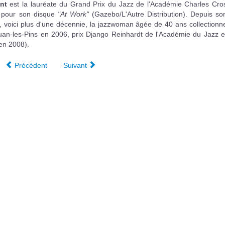
nt
est la lauréate du Grand Prix du Jazz de l'Académie Charles Cro
r pour son disque
"At Work"
(Gazebo/L'Autre Distribution). Depuis so
, voici plus d'une décennie, la jazzwoman âgée de 40 ans collectionn
an-les-Pins en 2006, prix Django Reinhardt de l'Académie du Jazz e
 en 2008).
Précédent
Suivant