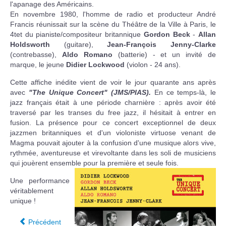
l'apanage des Américains.
En novembre 1980, l'homme de radio et producteur André
Francis réunissait sur la scène du Théâtre de la Ville à Paris, le
4tet du pianiste/compositeur britannique
Gordon Beck
-
Allan
Holdsworth
(guitare),
Jean-François Jenny-Clarke
(contrebasse),
Aldo Romano
(batterie) - et un invité de
marque, le jeune
Didier Lockwood
(violon - 24 ans).
Cette affiche inédite vient de voir le jour quarante ans après
avec
"The Unique Concert" (JMS/PIAS).
En ce temps-là, le
jazz français était à une période charnière : après avoir été
traversé par les transes du free jazz, il hésitait à entrer en
fusion. La présence pour ce concert exceptionnel de deux
jazzmen britanniques et d'un violoniste virtuose venant de
Magma pouvait ajouter à la confusion d'une musique alors vive,
rythmée, aventureuse et virevoltante dans les soli de musiciens
qui jouèrent ensemble pour la première et seule fois.
Une performance
véritablement
unique !
Précédent