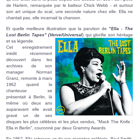
de Harlem, remarquée par le batteur Chick Webb - et surtout
son art unique du scat, une seconde nature chez elle. Ella ne
chantait pas, elle incarnait la chanson.
Et quelle meilleure illustration que la parution de
"Ella - The
Lost Berlin Tapes" (Verve/Universal
) qui glorifie son héritage
et sa légende.
Cet enregistrement
inédit récemment
découvert dans les
archives de son
manager Norman
Granz, remonte à mars
1962 quand la
chanteuse se
présentait à Berlin, là
même où deux ans
auparavant elle avait
gravé un de ses
disques les plus célèbres et les plus vendus, "Mack The Knife :
Ella in Berlin", couronné par deux Grammy Awards.
En 1962, Ella retrouve un de ses pianistes préférés, Paul Smith,