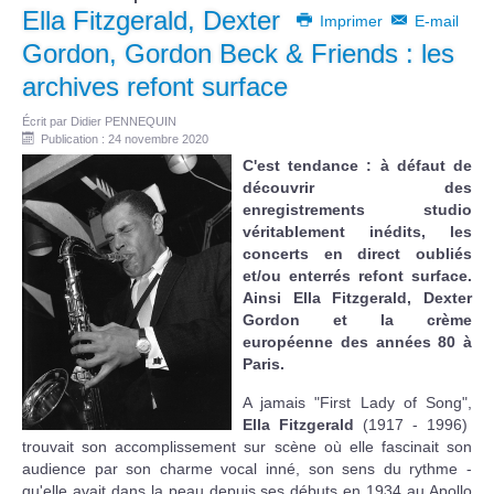
Ella Fitzgerald, Dexter
Imprimer
E-mail
Gordon, Gordon Beck & Friends : les
archives refont surface
Écrit par
Didier PENNEQUIN
Publication : 24 novembre 2020
C'est tendance : à défaut de
découvrir des
enregistrements studio
véritablement inédits, les
concerts en direct oubliés
et/ou enterrés refont surface.
Ainsi Ella Fitzgerald, Dexter
Gordon et la crème
européenne des années 80 à
Paris.
A jamais "First Lady of Song",
Ella Fitzgerald
(1917 - 1996)
trouvait son accomplissement sur scène où elle fascinait son
audience par son charme vocal inné, son sens du rythme -
qu'elle avait dans la peau depuis ses débuts en 1934 au Apollo