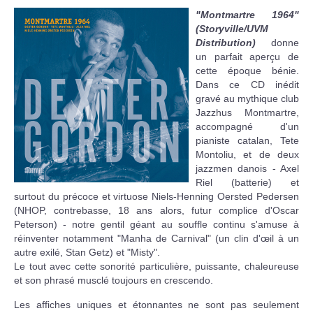
"Montmartre 1964"
(Storyville/UVM
Distribution)
donne
un parfait aperçu de
cette époque bénie.
Dans ce CD inédit
gravé au mythique club
Jazzhus Montmartre,
accompagné d'un
pianiste catalan, Tete
Montoliu, et de deux
jazzmen danois - Axel
Riel (batterie) et
surtout du précoce et virtuose Niels-Henning Oersted Pedersen
(NHOP, contrebasse, 18 ans alors, futur complice d'Oscar
Peterson) - notre gentil géant au souffle continu s'amuse à
réinventer notamment "Manha de Carnival" (un clin d'œil à un
autre exilé, Stan Getz) et "Misty".
Le tout avec cette sonorité particulière, puissante, chaleureuse
et son phrasé musclé toujours en crescendo.
Les affiches uniques et étonnantes ne sont pas seulement