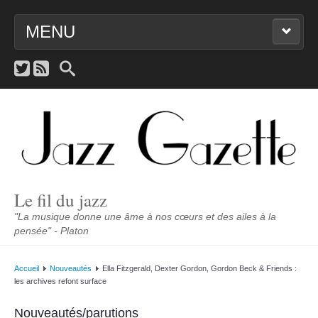
MENU
ACCUEIL
NOUVEAUTÉS
JAZZENDA
SCÈNE
Le fil du jazz
PORTRAITS
"La musique donne une âme à nos cœurs et des ailes à la
pensée" - Platon
LIENS
Accueil
Nouveautés
Ella Fitzgerald, Dexter Gordon, Gordon Beck & Friends :
les archives refont surface
CONTACT
Nouveautés/parutions