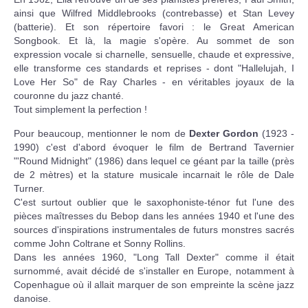
ainsi que Wilfred Middlebrooks (contrebasse) et Stan Levey
(batterie). Et son répertoire favori : le Great American
Songbook. Et là, la magie s'opère. Au sommet de son
expression vocale si charnelle, sensuelle, chaude et expressive,
elle transforme ces standards et reprises - dont "Hallelujah, I
Love Her So" de Ray Charles - en véritables joyaux de la
couronne du jazz chanté.
Tout simplement la perfection !
Pour beaucoup, mentionner le nom de
Dexter Gordon
(1923 -
1990) c'est d'abord évoquer le film de Bertrand Tavernier
"'Round Midnight" (1986) dans lequel ce géant par la taille (près
de 2 mètres) et la stature musicale incarnait le rôle de Dale
Turner.
C'est surtout oublier que le saxophoniste-ténor fut l'une des
pièces maîtresses du Bebop dans les années 1940 et l'une des
sources d'inspirations instrumentales de futurs monstres sacrés
comme John Coltrane et Sonny Rollins.
Dans les années 1960, "Long Tall Dexter" comme il était
surnommé, avait décidé de s'installer en Europe, notamment à
Copenhague où il allait marquer de son empreinte la scène jazz
danoise.