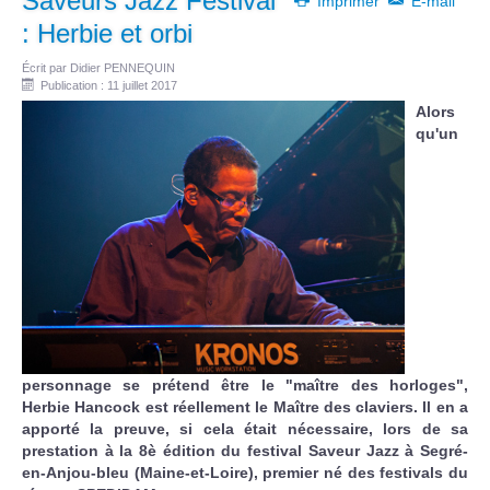
Saveurs Jazz Festival
Imprimer
E-mail
: Herbie et orbi
Écrit par
Didier PENNEQUIN
Publication : 11 juillet 2017
Alors
qu'un
personnage se prétend être le "maître des horloges",
Herbie Hancock est réellement le Maître des claviers. Il en a
apporté la preuve, si cela était nécessaire, lors de sa
prestation à la 8è édition du festival Saveur Jazz à Segré-
en-Anjou-bleu (Maine-et-Loire), premier né des festivals du