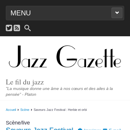
MENU
ACCUEIL
NOUVEAUTÉS
JAZZENDA
SCÈNE
Le fil du jazz
PORTRAITS
"La musique donne une âme à nos cœurs et des ailes à la
pensée" - Platon
LIENS
Accueil
Scène
Saveurs Jazz Festival : Herbie et orbi
CONTACT
Scène/live