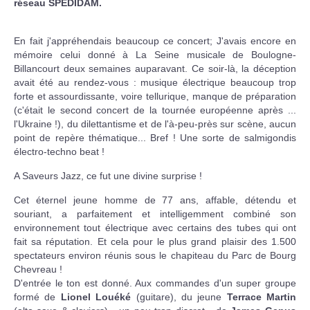
réseau SPEDIDAM.
En fait j'appréhendais beaucoup ce concert; J'avais encore en
mémoire celui donné à La Seine musicale de Boulogne-
Billancourt deux semaines auparavant. Ce soir-là, la déception
avait été au rendez-vous : musique électrique beaucoup trop
forte et assourdissante, voire tellurique, manque de préparation
(c'était le second concert de la tournée européenne après ...
l'Ukraine !), du dilettantisme et de l'à-peu-près sur scène, aucun
point de repère thématique... Bref ! Une sorte de salmigondis
électro-techno beat !
A Saveurs Jazz, ce fut une divine surprise !
Cet éternel jeune homme de 77 ans, affable, détendu et
souriant, a parfaitement et intelligemment combiné son
environnement tout électrique avec certains des tubes qui ont
fait sa réputation. Et cela pour le plus grand plaisir des 1.500
spectateurs environ réunis sous le chapiteau du Parc de Bourg
Chevreau !
D'entrée le ton est donné. Aux commandes d'un super groupe
formé de
Lionel Louéké
(guitare), du jeune
Terrace Martin