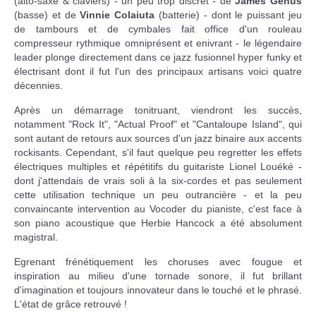
(alto-saxe & claviers) - un peu trop discret - de
James Genus
(basse) et de
Vinnie Colaiuta
(batterie) - dont le puissant jeu
de tambours et de cymbales fait office d'un rouleau
compresseur rythmique omniprésent et enivrant - le légendaire
leader plonge directement dans ce jazz fusionnel hyper funky et
électrisant dont il fut l'un des principaux artisans voici quatre
décennies.
Après un démarrage tonitruant, viendront les succès,
notamment "Rock It", "Actual Proof" et "Cantaloupe Island", qui
sont autant de retours aux sources d'un jazz binaire aux accents
rockisants. Cependant, s'il faut quelque peu regretter les effets
électriques multiples et répétitifs du guitariste Lionel Louéké -
dont j'attendais de vrais soli à la six-cordes et pas seulement
cette utilisation technique un peu outrancière - et la peu
convaincante intervention au Vocoder du pianiste, c'est face à
son piano acoustique que Herbie Hancock a été absolument
magistral.
Egrenant frénétiquement les choruses avec fougue et
inspiration au milieu d'une tornade sonore, il fut brillant
d'imagination et toujours innovateur dans le touché et le phrasé.
L'état de grâce retrouvé !