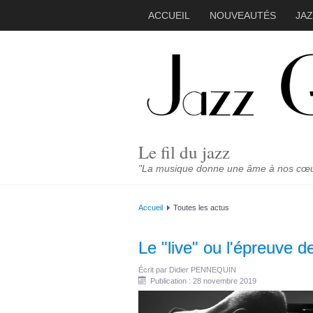
ACCUEIL
NOUVEAUTÉS
JA
Le fil du jazz
"La musique donne une âme à nos cœurs
Accueil
Toutes les actus
Le "live" ou l'épreuve de
Écrit par
Didier PENNEQUIN
Publication : 28 novembre 2019