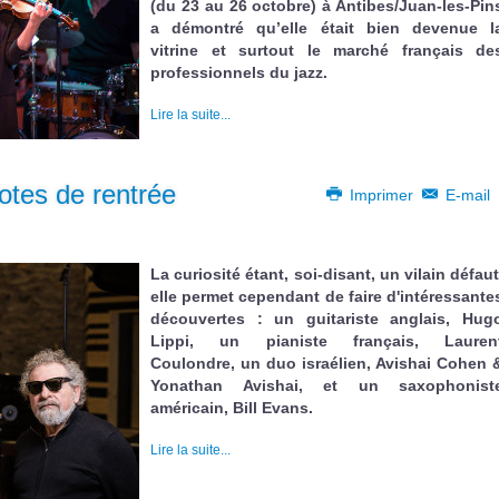
(du 23 au 26 octobre) à Antibes/Juan-les-Pin
a démontré qu’elle était bien devenue l
vitrine et surtout le marché français de
professionnels du jazz.
Lire la suite...
otes de rentrée
Imprimer
E-mail
La curiosité étant, soi-disant, un vilain défaut
elle permet cependant de faire d'intéressante
découvertes : un guitariste anglais, Hug
Lippi, un pianiste français, Lauren
Coulondre, un duo israélien, Avishai Cohen 
Yonathan Avishai, et un saxophonist
américain, Bill Evans.
Lire la suite...