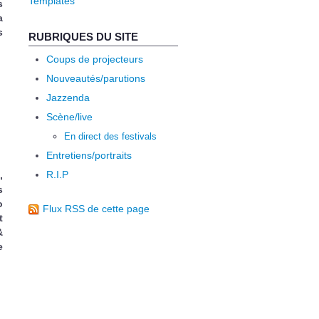
Templates
s
a
s
RUBRIQUES DU SITE
Coups de projecteurs
Nouveautés/parutions
Jazzenda
Scène/live
En direct des festivals
Entretiens/portraits
R.I.P
,
s
o
Flux RSS de cette page
t
&
e