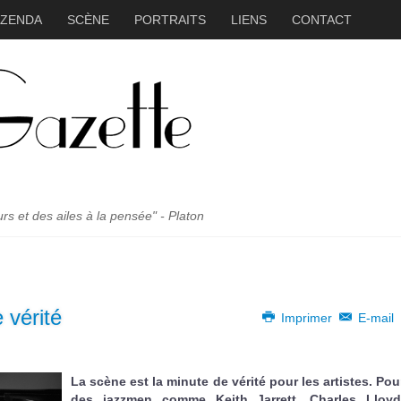
ZZENDA
SCÈNE
PORTRAITS
LIENS
CONTACT
 et des ailes à la pensée" - Platon
 vérité
Imprimer
E-mail
La scène est la minute de vérité pour les artistes. Pou
des jazzmen comme Keith Jarrett, Charles Lloyd