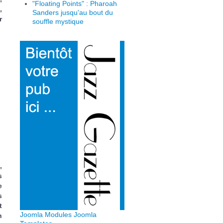
"Floating Points" : Pharoah
,
Sanders jusqu'au bout du
r
souffle mystique
,
s
e
s
t
Joomla Modules
Joomla
n