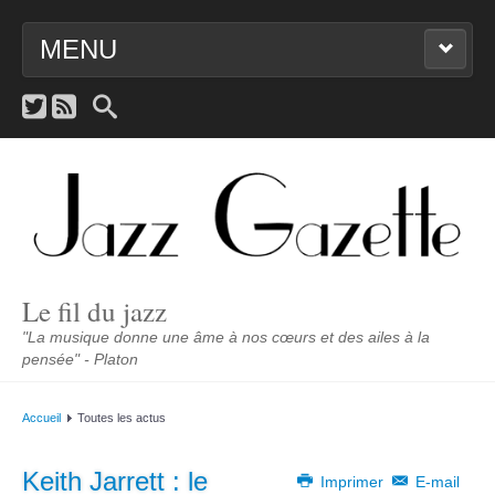
MENU
ACCUEIL
NOUVEAUTÉS
JAZZENDA
SCÈNE
Le fil du jazz
PORTRAITS
"La musique donne une âme à nos cœurs et des ailes à la
pensée" - Platon
LIENS
Accueil
Toutes les actus
CONTACT
Keith Jarrett : le
Imprimer
E-mail