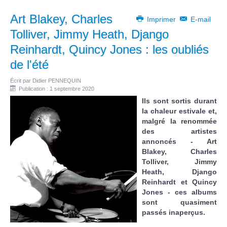
Art Blakey, Charles
Imprimer
E-mail
Tolliver, Jimmy Heath, Django
Reinhardt, Quincy Jones : les oubliés
de l'été
Écrit par
Didier PENNEQUIN
Publication : 1 septembre 2020
Ils sont sortis durant
la chaleur estivale et,
malgré la renommée
des artistes
annoncés - Art
Blakey, Charles
Tolliver, Jimmy
Heath, Django
Reinhardt et Quincy
Jones - ces albums
sont quasiment
passés inaperçus.