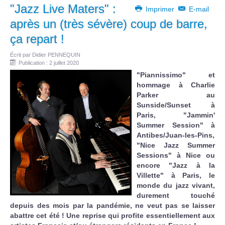
"Jazz Live Maters" :
Imprimer
E-mail
après un (très sévère) coup de barre,
ça repart !
Écrit par
Didier PENNEQUIN
Publication : 2 juillet 2020
"Piannissimo" et
hommage à Charlie
Parker au
Sunside/Sunset à
Paris, "Jammin'
Summer Session" à
Antibes/Juan-les-Pins,
"Nice Jazz Summer
Sessions" à Nice ou
encore "Jazz à la
Villette" à Paris, le
monde du jazz vivant,
durement touché
depuis des mois par la pandémie, ne veut pas se laisser
abattre cet été ! Une reprise qui profite essentiellement aux